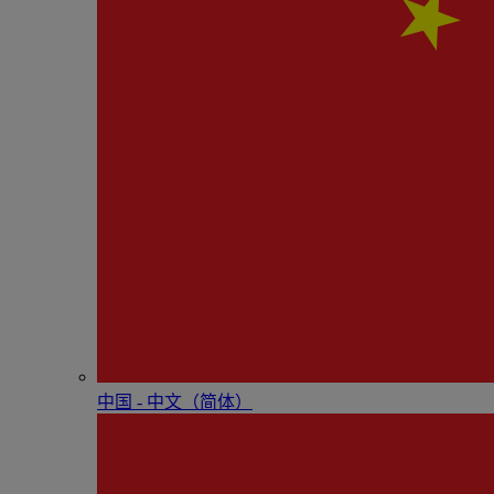
中国 - 中⽂（简体）