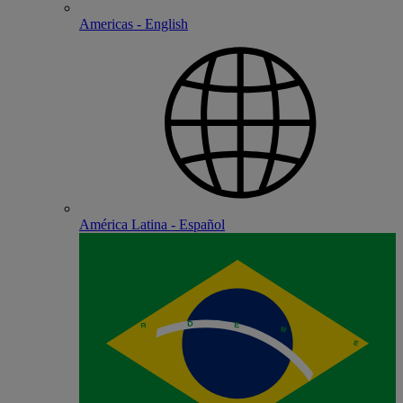
Americas - English
América Latina - Español