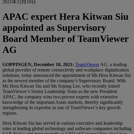
2021年12月10日
APAC expert Hera Kitwan Siu
appointed as Supervisory
Board Member of TeamViewer
AG
GOPPINGEN, December 10, 2021:
TeamViewer
AG, a leading
global provider of remote connectivity and workplace digitalization
solutions, today announced the appointment of Ms Hera Kitwan Siu
as the newest member of the company’s Supervisory Board. With
Ms Hera Kitwan Siu and Ms Sojung Lee, who recently joined
TeamViewer’s Senior Leadership Team as the new President
APAC, the company wins two proven experts with extensive
knowledge of the important Asian markets, thereby significantly
strengthening its expertise in one of TeamViewer’s key growth
regions.
Hera Kitwan Siu has served in various executive and leadership
roles at leading global technology and software companies including
SAP, Nokia and most recently as CEO of Greater China for Cisco