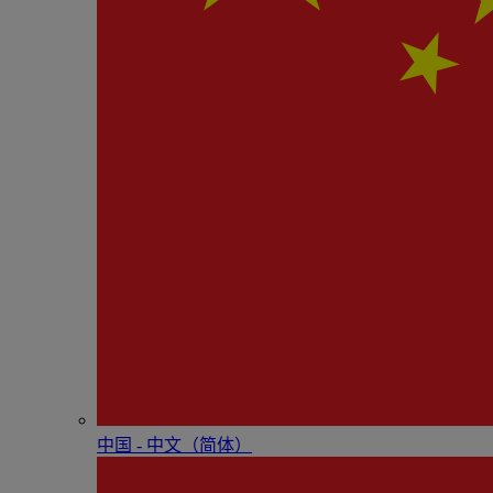
中国 - 中⽂（简体）