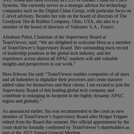
Systems. She currently serves as a strategic advisor for technology
companies such as the Digital China Group, with particular focus on
C-level advisory. Besides her role on the board of directors of The
Goodyear Tire & Rubber Company, Ohio, USA, she also is a
member of the board of directors of Vallourec S.A., France.
Abraham Peled, Chairman of the Supervisory Board at
TeamViewer, said: “We are delighted to welcome Hera as a member
of TeamViewer’s Supervisory Board. Her outstanding track record
of leadership positions in the global tech industry, and her
experience across almost all APAC markets will add valuable
insights and perspectives to our work.”
Hera Kitwan Siu said: “TeamViewer enables companies of all sizes
and all industries to digitalize their processes and create massive
added value for themselves and their clients. I am excited to join the
Supervisory Board of this leading global tech company and
contribute to enlarging its footprint in the highly dynamic APAC
region and globally.”
As announced earlier, Siu was recommended to the court as new
member of TeamViewer’s Supervisory Board after Holger Felgner
retired from the Board this summer. Her official appointment by the
court shall be formally confirmed by TeamViewer’s shareholders as
part of the 2022 Annual General Meeting.