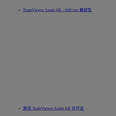
TeamViewer Assist AR - ARCore 兼容性
激活 TeamViewer Assist AR 许可证