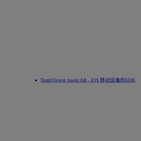
TeamViewer Assist AR - iOS 移动设备的SDK