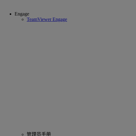
Engage
TeamViewer Engage
管理员手册