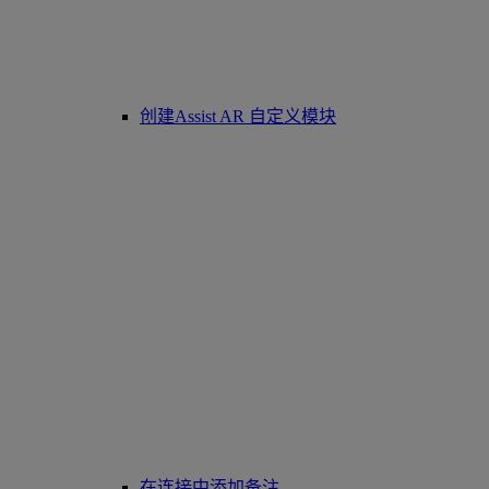
创建Assist AR 自定义模块
在连接中添加备注