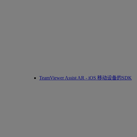
TeamViewer Assist AR - iOS 移动设备的SDK