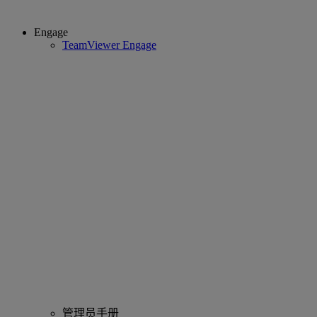
Engage
TeamViewer Engage
管理员手册