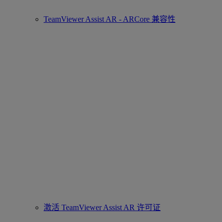
TeamViewer Assist AR - ARCore 兼容性
激活 TeamViewer Assist AR 许可证