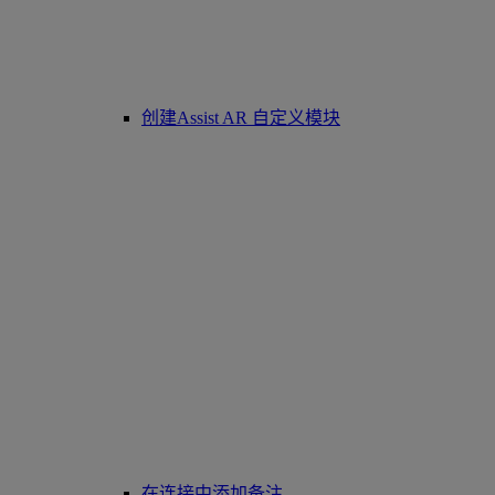
创建Assist AR 自定义模块
在连接中添加备注