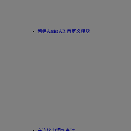
创建Assist AR 自定义模块
在连接中添加备注