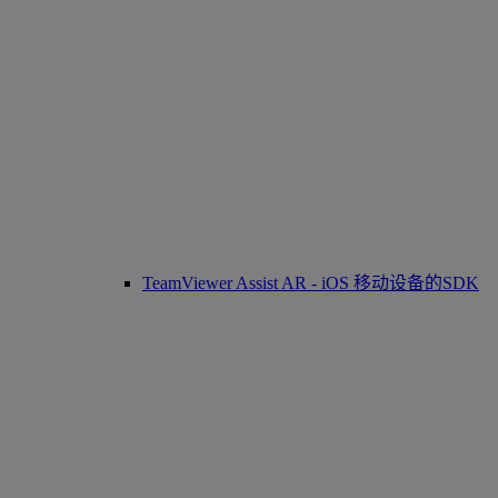
TeamViewer Assist AR - iOS 移动设备的SDK