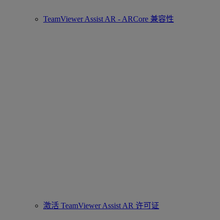
TeamViewer Assist AR - ARCore 兼容性
激活 TeamViewer Assist AR 许可证