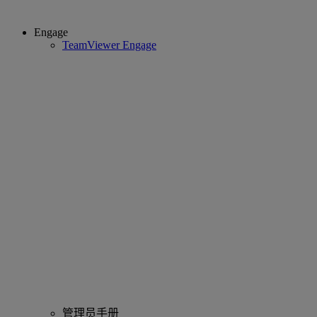
Engage
TeamViewer Engage
管理员手册