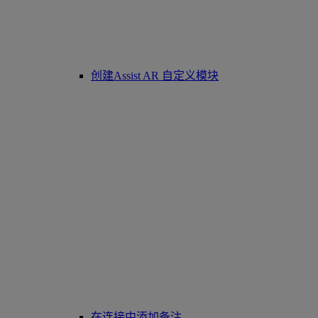
创建Assist AR 自定义模块
在连接中添加备注