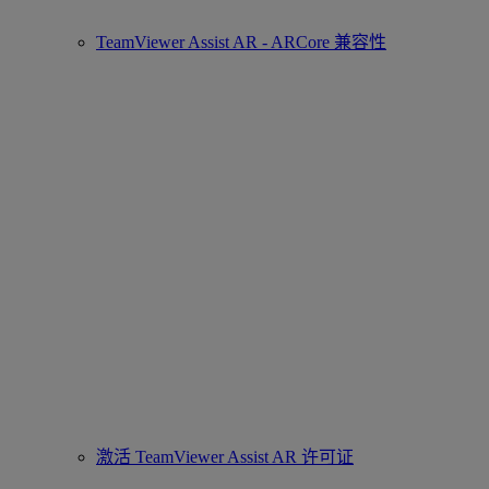
TeamViewer Assist AR - ARCore 兼容性
激活 TeamViewer Assist AR 许可证