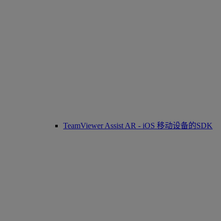
TeamViewer Assist AR - iOS 移动设备的SDK