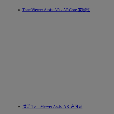
TeamViewer Assist AR - ARCore 兼容性
激活 TeamViewer Assist AR 许可证