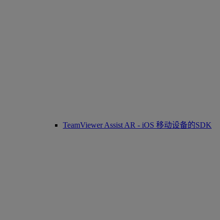
TeamViewer Assist AR - iOS 移动设备的SDK