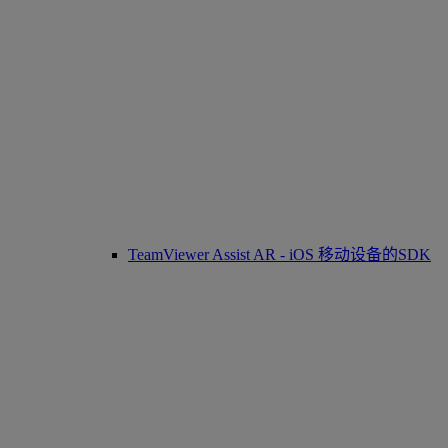
TeamViewer Assist AR - iOS 移动设备的SDK