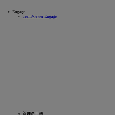
Engage
TeamViewer Engage
管理员手册