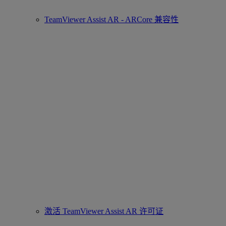
TeamViewer Assist AR - ARCore 兼容性
激活 TeamViewer Assist AR 许可证