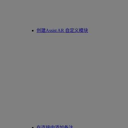
创建Assist AR 自定义模块
在连接中添加备注