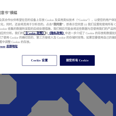
e 同意书”横幅
wer 及其合作伙伴希望在您的设备上存放 Cookie 及采用类似技术（“Cookie”），以使您的用
性化，同时，还会将其用于分析目的。点击
“我同意”
，即表示您同意 (i) 我们设置和使用所有 Cook
Cookie 收集的数据所采取的后续处理措施，我们稍后可能会将这些数据与您使用我们的产品
相应的分析。我们的
《Cookie 政策》
和
《隐私政策》
中进一步介绍了 Cookie 的存放和数据
了使用 Cookie 的确切目的、第三方接收人及 Cookie 的存储时效等。如果您要使用自己的
 设置中调整 Cookie 的存放。
ewer
总部地址
Cookie 设置
接受所有 Cookie