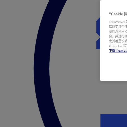
“Cooki
TeamVie
措施更具个
我们对利用 
合，并进行
尤其着重说明
在 Cookie
下载 TeamVi