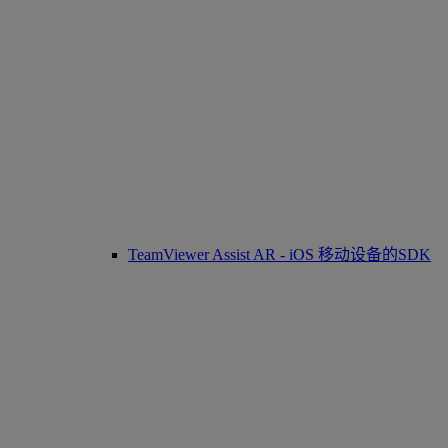
TeamViewer Assist AR - iOS 移动设备的SDK