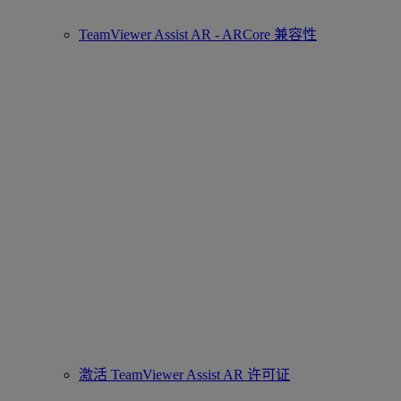
TeamViewer Assist AR - ARCore 兼容性
激活 TeamViewer Assist AR 许可证