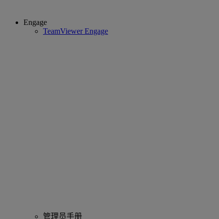
Engage
TeamViewer Engage
管理员手册