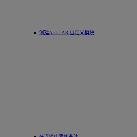
创建Assist AR 自定义模块
在连接中添加备注