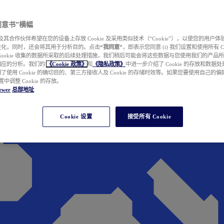
e 同意书”横幅
wer 及其合作伙伴希望在您的设备上存放 Cookie 及采用类似技术（“Cookie”），以使您的用
性化，同时，还会将其用于分析目的。点击
“我同意”
，即表示您同意 (i) 我们设置和使用所有 Cook
Cookie 收集的数据所采取的后续处理措施，我们稍后可能会将这些数据与您使用我们的产品
相应的分析。我们的
《Cookie 政策》
和
《隐私政策》
中进一步介绍了 Cookie 的存放和数据
了使用 Cookie 的确切目的、第三方接收人及 Cookie 的存储时效等。如果您要使用自己的
 设置中调整 Cookie 的存放。
ewer
总部地址
Cookie 设置
接受所有 Cookie