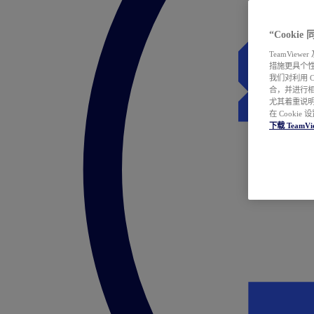
“Cooki
TeamVie
措施更具个
我们对利用 
合，并进行
尤其着重说明
在 Cookie
下载 TeamVi