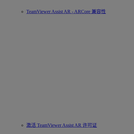
TeamViewer Assist AR - ARCore 兼容性
激活 TeamViewer Assist AR 许可证