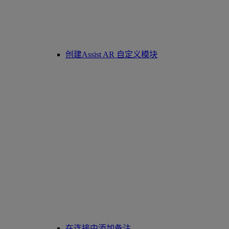
创建Assist AR 自定义模块
在连接中添加备注