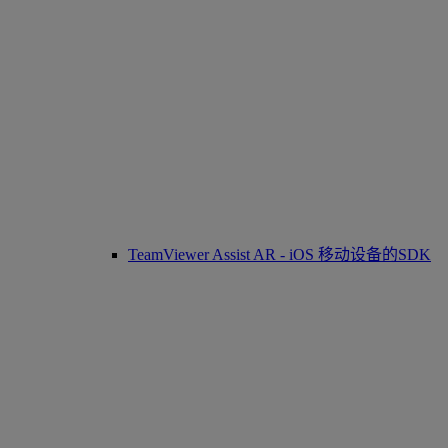
TeamViewer Assist AR - iOS 移动设备的SDK