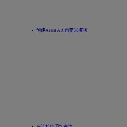
创建Assist AR 自定义模块
在连接中添加备注