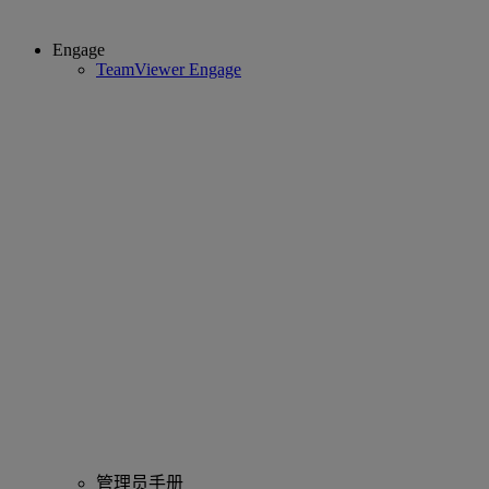
Engage
TeamViewer Engage
管理员手册