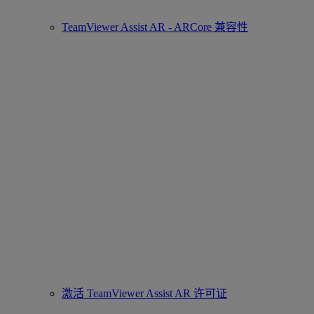
TeamViewer Assist AR - ARCore 兼容性
激活 TeamViewer Assist AR 许可证