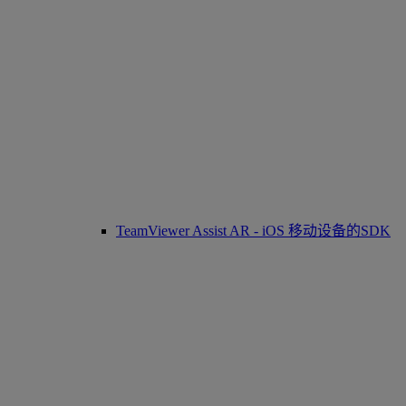
TeamViewer Assist AR - iOS 移动设备的SDK