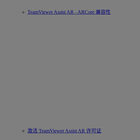
TeamViewer Assist AR - ARCore 兼容性
激活 TeamViewer Assist AR 许可证