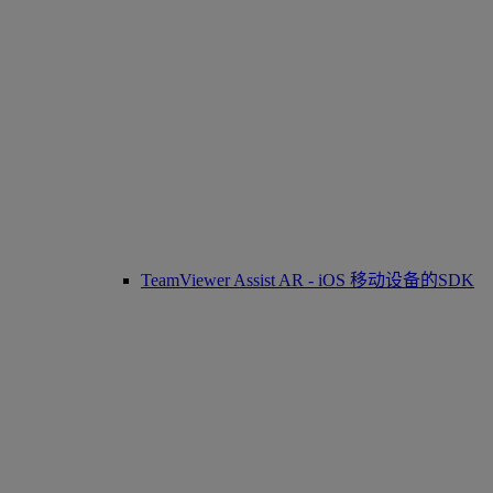
TeamViewer Assist AR - iOS 移动设备的SDK