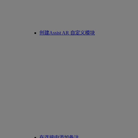
创建Assist AR 自定义模块
在连接中添加备注