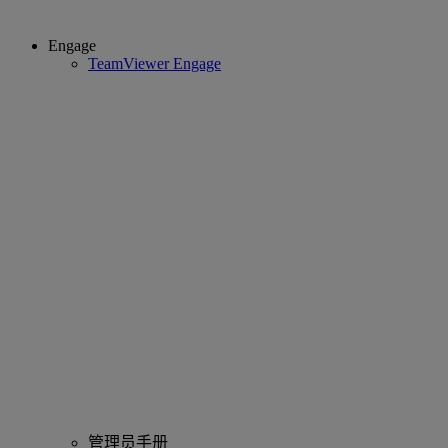
Engage
TeamViewer Engage
管理员手册