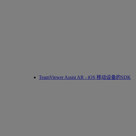
TeamViewer Assist AR - iOS 移动设备的SDK