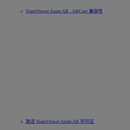
TeamViewer Assist AR - ARCore 兼容性
激活 TeamViewer Assist AR 许可证