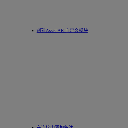
创建Assist AR 自定义模块
在连接中添加备注