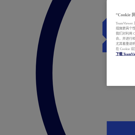
“Cooki
TeamVie
措施更具个
我们对利用 
合，并进行
尤其着重说明
在 Cookie
下载 TeamVi