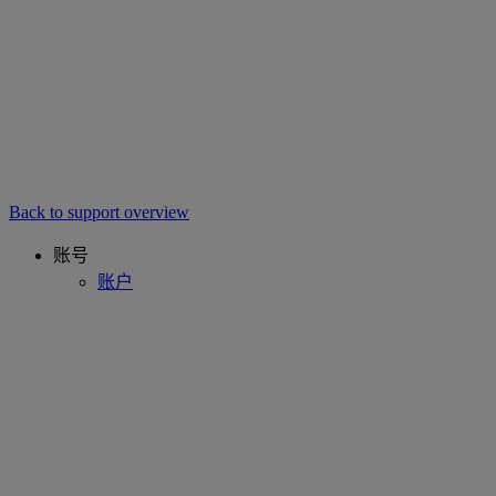
Back to support overview
账号
账户