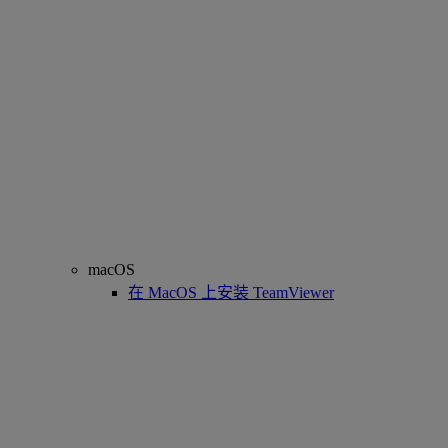
macOS
在 MacOS 上安装 TeamViewer