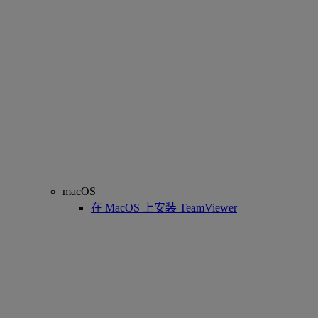
macOS
在 MacOS 上安装 TeamViewer