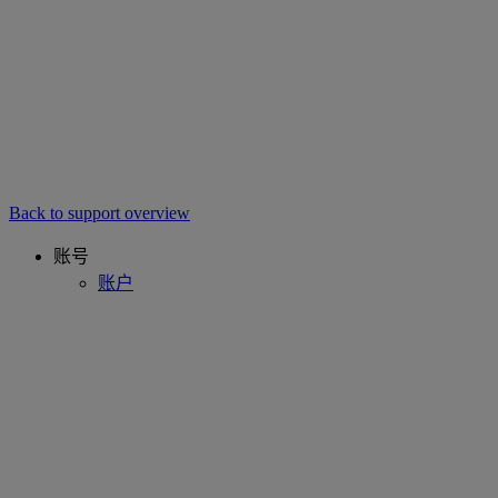
Back to support overview
账号
账户