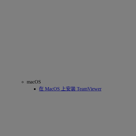
macOS
在 MacOS 上安装 TeamViewer