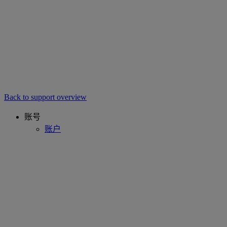
Back to support overview
账号
账户