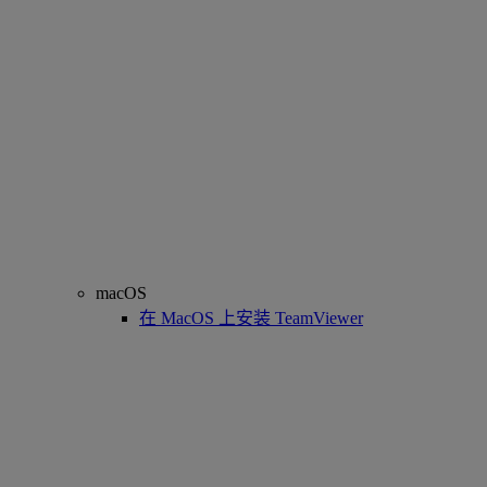
macOS
在 MacOS 上安装 TeamViewer