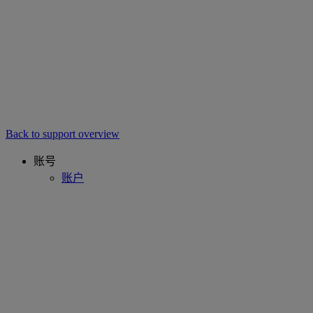
Back to support overview
账号
账户