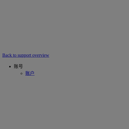
Back to support overview
账号
账户