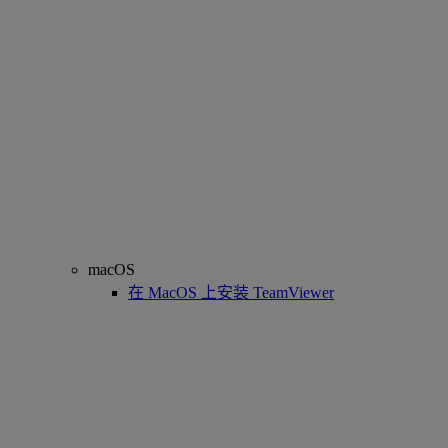
macOS
在 MacOS 上安装 TeamViewer