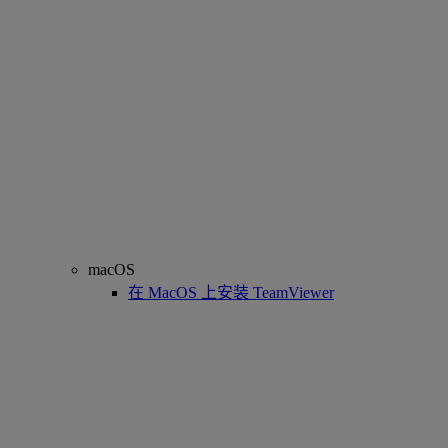
macOS
在 MacOS 上安装 TeamViewer