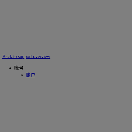
Back to support overview
账号
账户