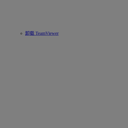
卸载 TeamViewer