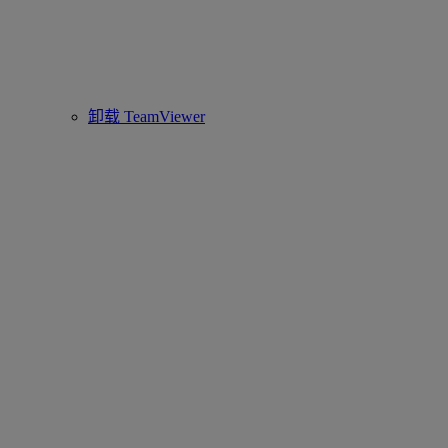
卸载 TeamViewer