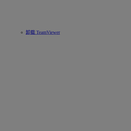
卸载 TeamViewer