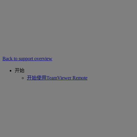
Back to support overview
开始
开始使用TeamViewer Remote