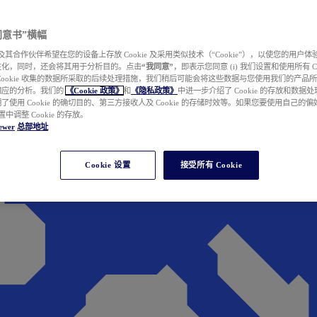
e 同意书”横幅
wer 及其合作伙伴希望在您的设备上存放 Cookie 及采用类似技术（“Cookie”），以使您的用
性化，同时，还会将其用于分析目的。点击
“我同意”
，即表示您同意 (i) 我们设置和使用所有 Cook
Cookie 收集的数据所采取的后续处理措施，我们稍后可能会将这些数据与您使用我们的产品
相应的分析。我们的
《Cookie 政策》
和
《隐私政策》
中进一步介绍了 Cookie 的存放和数据
了使用 Cookie 的确切目的、第三方接收人及 Cookie 的存储时效等。如果您要使用自己的
 设置中调整 Cookie 的存放。
ewer
总部地址
Cookie 设置
接受所有 Cookie