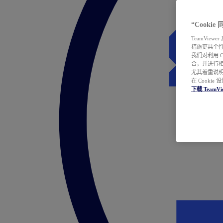
“Cooki
TeamVie
措施更具个
我们对利用 
合，并进行
尤其着重说明
在 Cookie
下载 TeamVi