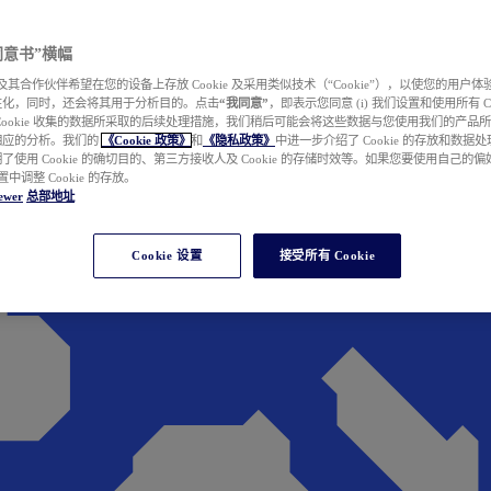
e 同意书”横幅
wer 及其合作伙伴希望在您的设备上存放 Cookie 及采用类似技术（“Cookie”），以使您的用
性化，同时，还会将其用于分析目的。点击
“我同意”
，即表示您同意 (i) 我们设置和使用所有 Cook
Cookie 收集的数据所采取的后续处理措施，我们稍后可能会将这些数据与您使用我们的产品
相应的分析。我们的
《Cookie 政策》
和
《隐私政策》
中进一步介绍了 Cookie 的存放和数据
了使用 Cookie 的确切目的、第三方接收人及 Cookie 的存储时效等。如果您要使用自己的
 设置中调整 Cookie 的存放。
ewer
总部地址
Cookie 设置
接受所有 Cookie