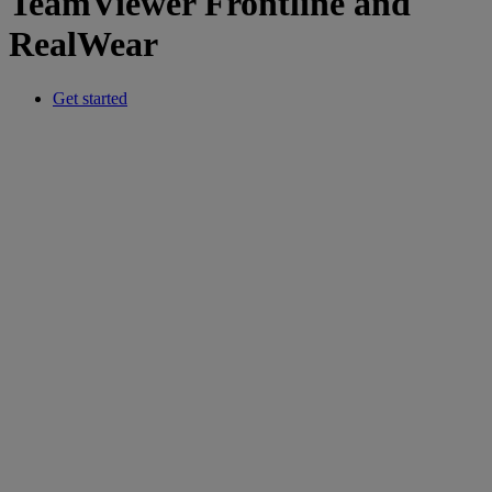
TeamViewer Frontline and
RealWear
Get started