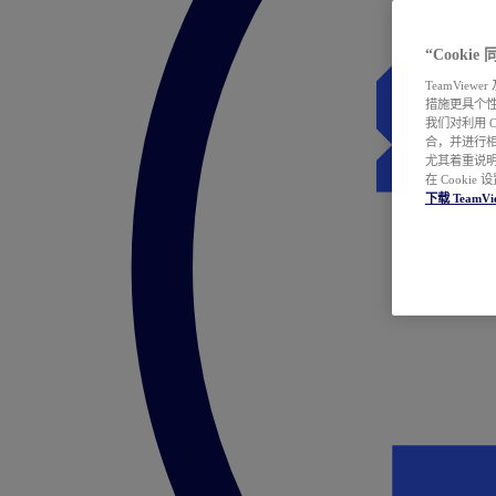
“Cooki
TeamVie
措施更具个
我们对利用 
合，并进行
尤其着重说明
在 Cookie
下载 TeamVi