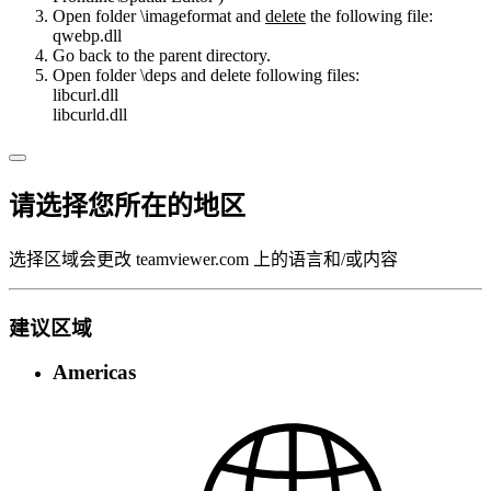
Open folder \imageformat and
delete
the following file:
qwebp.dll
Go back to the parent directory.
Open folder \deps and delete following files:
libcurl.dll
libcurld.dll
请选择您所在的地区
选择区域会更改 teamviewer.com 上的语言和/或内容
建议区域
Americas