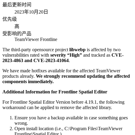
最后更新时间
2023年10月20日
优先级
高
受影响的产品
TeamViewer Frontline
The third-party opensource project
libwebp
is affected by two
vulnerabilities rated with
severity “High”
and tracked as
CVE-
2023-4863 and CVE-2023-41064
.
We have made hotfixes available for the affected TeamViewer
products already.
We strongly recommend updating the affected
components immediately.
Additional Information for Frontline Spatial Editor
For Frontline Spatial Editor Version before 4.19.1, the following
workaround can be applied to remove the affected library.
Ensure you have a backup available in case something goes
wrong.
Open install location (i.e., C:\Program Files\TeamViewer
Frontline\Spatial Editor )