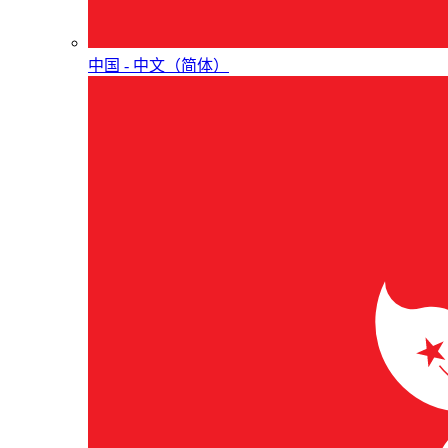
中国 - 中⽂（简体）