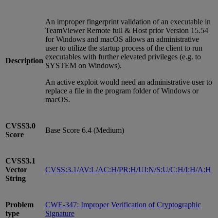
An improper fingerprint validation of an executable in
TeamViewer Remote full & Host prior Version 15.54
for Windows and macOS allows an administrative
user to utilize the startup process of the client to run
executables with further elevated privileges (e.g. to
Description
SYSTEM on Windows).
An active exploit would need an administrative user to
replace a file in the program folder of Windows or
macOS.
CVSS3.0
Base Score 6.4 (Medium)
Score
CVSS3.1
Vector
CVSS:3.1/AV:L/AC:H/PR:H/UI:N/S:U/C:H/I:H/A:H
String
Problem
CWE-347: Improper Verification of Cryptographic
type
Signature