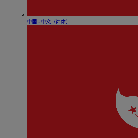
中国 - 中⽂（简体）