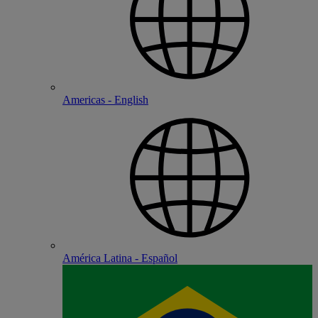
Americas - English
América Latina - Español