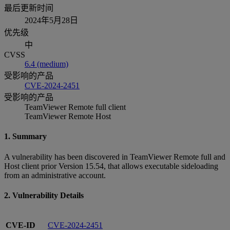
最后更新时间
2024年5月28日
优先级
中
CVSS
6.4 (medium)
受影响的产品
CVE-2024-2451
受影响的产品
TeamViewer Remote full client
TeamViewer Remote Host
1. Summary
A vulnerability has been discovered in TeamViewer Remote full and
Host client prior Version 15.54, that allows executable sideloading
from an administrative account.
2. Vulnerability Details
CVE-ID
CVE-2024-2451