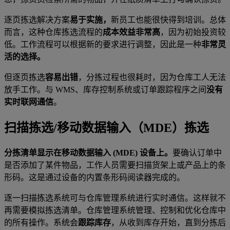
逐页拣选解决方案
易于实施，
新员工也能很快得到培训。总体
而言，这种仓库拣选流程的
成本效益非常高
，因为初始投资较
低。工作流程可以根据新的要求进行调整，因此是一种
非常灵
活的选择。
但逐页拣选
容易出错
，分拣过程也很耗时，因为仓库工人无法
放手工作。与 WMS、库存控制系统或订单跟踪程序之间
没有
实时联网通信
。
扫描拣选/移动数据输入（MDE）拣选
分拣清单显示在移动数据输入 (MDE) 设备上。
要确认订单中
是否添加了某件物品，工作人员需要扫描货架上或产品上的条
形码。这是通过设备的内置条形码阅读器完成的。
逐一扫描拣选系统可与仓库管理系统进行实时通信。这样就不
再需要模拟拣选清单。仓库管理系统管理、控制和优化仓库中
的所有操作。系统会
跟踪库存
，从收到库存开始，直到分拣后