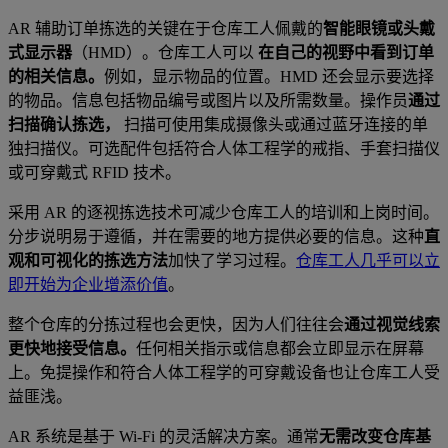
AR 辅助订单拣选的关键在于仓库工人佩戴的
智能眼镜或头戴
式显示器
（HMD）。仓库工人可以
在自己的视野中看到订单
的相关信息。
例如，显示物品的位置。HMD 还会显示要选择
的物品。信息包括物品编号或图片以及所需数量。操作员
通过
扫描确认拣选，
扫描可使用集成摄像头或通过蓝牙连接的单
独扫描仪。可选配件包括符合人体工程学的戒指、手套扫描仪
或可穿戴式 RFID 技术。
采用 AR 的逐视拣选技术可减少仓库工人的培训和上岗时间。
分步说明易于遵循，并在需要的地方提供必要的信息。这种
直
观和可视化的拣选方法
加快了学习过程。
仓库工人几乎可以立
即开始为企业增添价值
。
整个仓库的分拣过程也会更快，因为人们往往会
通过视觉线索
更快地接受信息。
任何相关指示或信息都会立即显示在屏幕
上。免提操作和符合人体工程学的可穿戴设备也让仓库工人受
益匪浅。
AR 系统是基于 Wi-Fi 的灵活解决方案。通常
无需改变仓库基