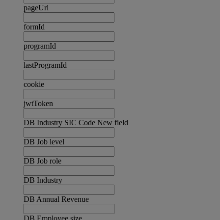
pageUrl
formId
programId
lastProgramId
cookie
jwtToken
DB Industry SIC Code New field
DB Job level
DB Job role
DB Industry
DB Annual Revenue
DB Employee size