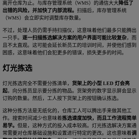
离开仓库为止。与库存管理系统（WMS）的通信大大
降低了
出错的风险，并加快了内部流程。
扫描后，库存管理系统
（WMS）会立即实时调整库存数量。
不过，处理人员仍需手持扫描仪，这意味着他们最多只能腾出
一只手。
逐一扫描拣选解决方案的用户界面可能比较复杂
，而
且不太直观。这可能会延长新员工的培训时间，并使他们感到
困惑，这意味着他们会犯更多的错误，损失更多的时间。
灯光拣选
灯光拣选完全不需要分拣清单，
货架上的小型 LED 灯会亮
起
，向分拣员显示要分拣的物品。货架旁的数字显示屏会显示
订购的数量。然后，工人按下货架上的按钮确认拣选。
这种分拣方法是无纸化的，仓库工人可以腾出手来做其他工
作。搜索时间减少也意味着
拣选速度加快，而且工作流程简单
易学。
但是，这种方式的投入成本较高。灯光拣选解决方案通
常需要对仓库基础设施和设置进行特定的更改。这也意味着
调