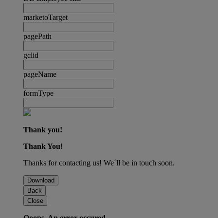
marketoTarget
pagePath
gclid
pageName
formType
Thank you!
Thank You!
Thanks for contacting us! We´ll be in touch soon.
Download
Back
Close
Ooops. An error occured