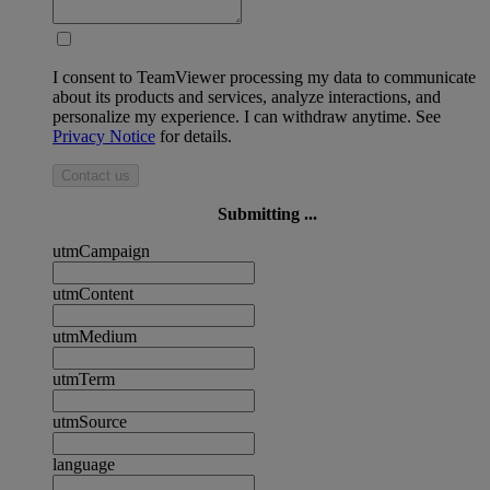
I consent to TeamViewer processing my data to communicate
about its products and services, analyze interactions, and
personalize my experience. I can withdraw anytime. See
Privacy Notice
for details.
Contact us
Submitting ...
utmCampaign
utmContent
utmMedium
utmTerm
utmSource
language