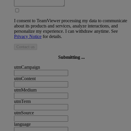
I consent to TeamViewer processing my data to communicate
about its products and services, analyze interactions, and
personalize my experience. I can withdraw anytime. See
Privacy Notice
for details.
Contact us
Submitting ...
utmCampaign
utmContent
utmMedium
utmTerm
utmSource
language