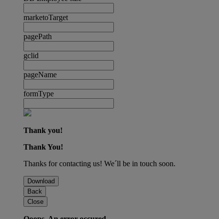
marketoTarget
pagePath
gclid
pageName
formType
Thank you!
Thank You!
Thanks for contacting us! We´ll be in touch soon.
Download
Back
Close
Ooops. An error occured