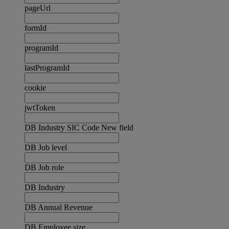
pageUrl
formId
programId
lastProgramId
cookie
jwtToken
DB Industry SIC Code New field
DB Job level
DB Job role
DB Industry
DB Annual Revenue
DB Employee size