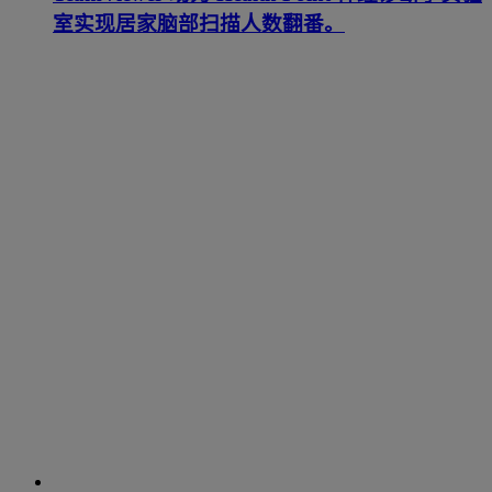
室实现居家脑部扫描人数翻番。