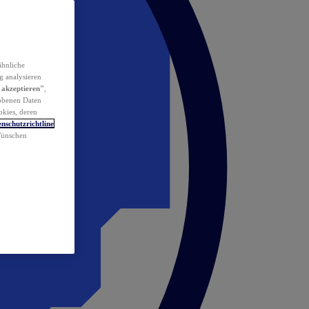
ähnliche
g analysieren
 akzeptieren"
,
obenen Daten
okies, deren
nschutzrichtline
 Wünschen