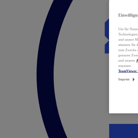
Einwillig
Um Ihr Nutzer
Technologie
und unsere Ma
stimmen Sie 
zum Zwecke de
genauen Zwec
und unserer
A
anpassen.
TeamViewer 
Imprint