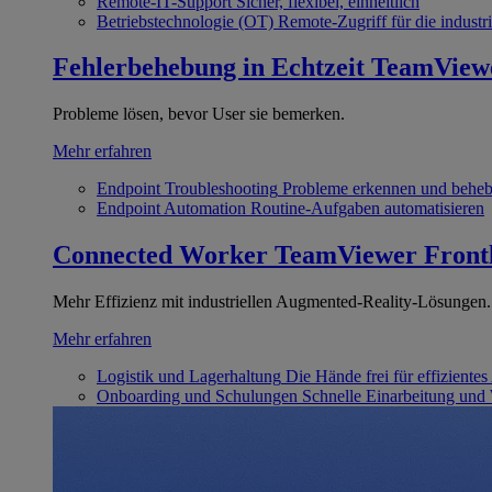
Remote-IT-Support
Sicher, flexibel, einheitlich
Betriebstechnologie (OT)
Remote-Zugriff für die industri
Fehlerbehebung in Echtzeit
TeamView
Probleme lösen, bevor User sie bemerken.
Mehr erfahren
Endpoint Troubleshooting
Probleme erkennen und behe
Endpoint Automation
Routine-Aufgaben automatisieren
Connected Worker
TeamViewer Front
Mehr Effizienz mit industriellen Augmented-Reality-Lösungen.
Mehr erfahren
Logistik und Lagerhaltung
Die Hände frei für effizientes
Onboarding und Schulungen
Schnelle Einarbeitung und