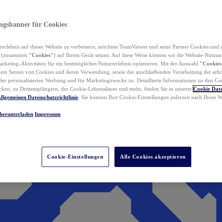
ungsbanner für Cookies
erlebnis auf dieser Website zu verbessern, möchten TeamViewer und seine Partner Cookies und 
n (zusammen
"Cookies"
) auf Ihrem Gerät setzen. Auf diese Weise können wir die Website-Nutzun
rketing-Aktivitäten für ein bestmögliches Nutzererlebnis optimieren. Mit der Auswahl
"Cookies
dem Setzen von Cookies und deren Verwendung, sowie der anschließenden Verarbeitung der erh
r personalisierten Werbung und für Marketingzwecke zu. Detaillierte Informationen zu den Co
ken, zu Drittempfängern, der Cookie-Lebensdauer und mehr, finden Sie in unserer
Cookie Date
llgemeinen Datenschutzrichtlinie
. Sie können Ihre Cookie-Einstellungen jederzeit nach Ihren
herunterladen
Impressum
Cookie-Einstellungen
Alle Cookies akzeptieren