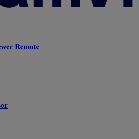
ewer Remote
sor