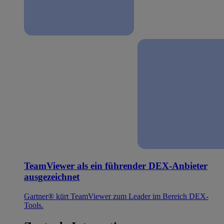
TeamViewer als ein führender DEX-Anbieter
ausgezeichnet
Gartner® kürt TeamViewer zum Leader im Bereich DEX-
Tools.