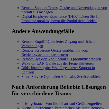
Remote-Support
Teams, Geräte und Anwendungen von
überall aus managen.
Digital Employee Experience (DEX)
Lösen Sie IT-
Probleme proaktiv, bevor die Produktivität leidet.
Andere Anwendungsfälle
Remote-Zugriff
Optimierter Zugang und sichere
Verbindungen
Remote-Steuerung
Geräte unabhängig vom
Betriebssystem remote steuern
Remote Desktop
Von überall aus produktiv arbeiten
Wake-on-LAN
Geräte aus der Ferne aktivieren
Bildschirmfreigabe
Visuell gestützter Support in
Echtzeit
Smart Service
Optimalen Aftersales-Service anbieten
Nach Anforderung
Beliebte Lösungen
für verschiedene Teams
Privatgebrauch
Von überall aus auf Geräte zugreifen
Kleine Unternehmen
Vereinfachen Sie Ihren Remote-