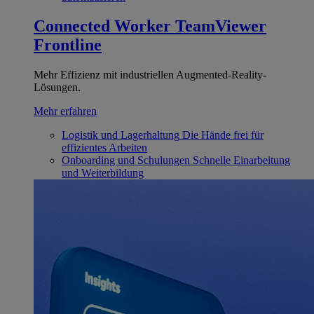
Connected Worker
TeamViewer
Frontline
Mehr Effizienz mit industriellen Augmented-Reality-
Lösungen.
Mehr erfahren
Logistik und Lagerhaltung
Die Hände frei für
effizientes Arbeiten
Onboarding und Schulungen
Schnelle Einarbeitung
und Weiterbildung