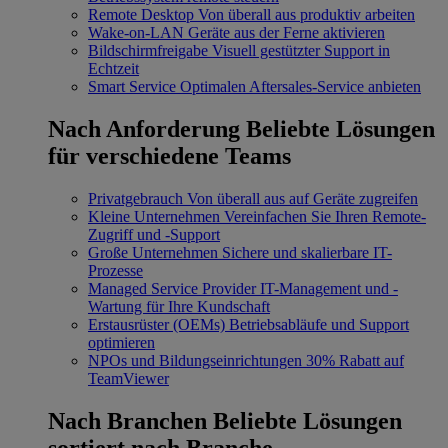
Remote Desktop
Von überall aus produktiv arbeiten
Wake-on-LAN
Geräte aus der Ferne aktivieren
Bildschirmfreigabe
Visuell gestützter Support in
Echtzeit
Smart Service
Optimalen Aftersales-Service anbieten
Nach Anforderung
Beliebte Lösungen
für verschiedene Teams
Privatgebrauch
Von überall aus auf Geräte zugreifen
Kleine Unternehmen
Vereinfachen Sie Ihren Remote-
Zugriff und -Support
Große Unternehmen
Sichere und skalierbare IT-
Prozesse
Managed Service Provider
IT-Management und -
Wartung für Ihre Kundschaft
Erstausrüster (OEMs)
Betriebsabläufe und Support
optimieren
NPOs und Bildungseinrichtungen
30% Rabatt auf
TeamViewer
Nach Branchen
Beliebte Lösungen
sortiert nach Branche