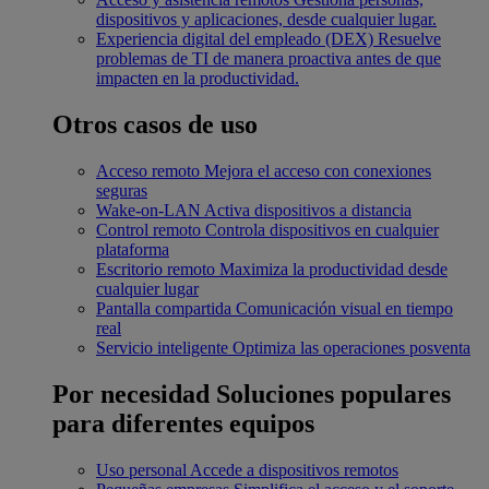
dispositivos y aplicaciones, desde cualquier lugar.
Experiencia digital del empleado (DEX)
Resuelve
problemas de TI de manera proactiva antes de que
impacten en la productividad.
Otros casos de uso
Acceso remoto
Mejora el acceso con conexiones
seguras
Wake-on-LAN
Activa dispositivos a distancia
Control remoto
Controla dispositivos en cualquier
plataforma
Escritorio remoto
Maximiza la productividad desde
cualquier lugar
Pantalla compartida
Comunicación visual en tiempo
real
Servicio inteligente
Optimiza las operaciones posventa
Por necesidad
Soluciones populares
para diferentes equipos
Uso personal
Accede a dispositivos remotos