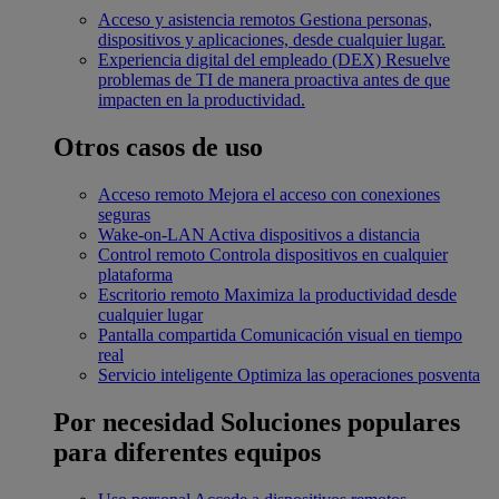
Acceso y asistencia remotos
Gestiona personas,
dispositivos y aplicaciones, desde cualquier lugar.
Experiencia digital del empleado (DEX)
Resuelve
problemas de TI de manera proactiva antes de que
impacten en la productividad.
Otros casos de uso
Acceso remoto
Mejora el acceso con conexiones
seguras
Wake-on-LAN
Activa dispositivos a distancia
Control remoto
Controla dispositivos en cualquier
plataforma
Escritorio remoto
Maximiza la productividad desde
cualquier lugar
Pantalla compartida
Comunicación visual en tiempo
real
Servicio inteligente
Optimiza las operaciones posventa
Por necesidad
Soluciones populares
para diferentes equipos