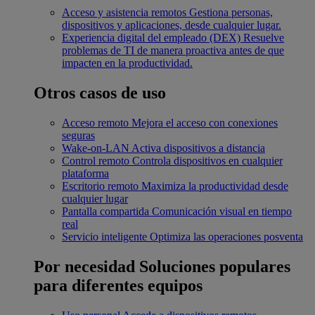
Acceso y asistencia remotos
Gestiona personas,
dispositivos y aplicaciones, desde cualquier lugar.
Experiencia digital del empleado (DEX)
Resuelve
problemas de TI de manera proactiva antes de que
impacten en la productividad.
Otros casos de uso
Acceso remoto
Mejora el acceso con conexiones
seguras
Wake-on-LAN
Activa dispositivos a distancia
Control remoto
Controla dispositivos en cualquier
plataforma
Escritorio remoto
Maximiza la productividad desde
cualquier lugar
Pantalla compartida
Comunicación visual en tiempo
real
Servicio inteligente
Optimiza las operaciones posventa
Por necesidad
Soluciones populares
para diferentes equipos