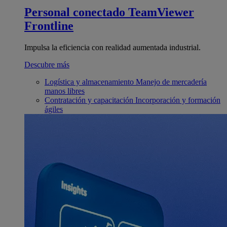
Personal conectado
TeamViewer
Frontline
Impulsa la eficiencia con realidad aumentada industrial.
Descubre más
Logística y almacenamiento
Manejo de mercadería
manos libres
Contratación y capacitación
Incorporación y formación
ágiles