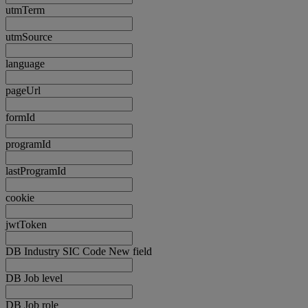
utmTerm
utmSource
language
pageUrl
formId
programId
lastProgramId
cookie
jwtToken
DB Industry SIC Code New field
DB Job level
DB Job role