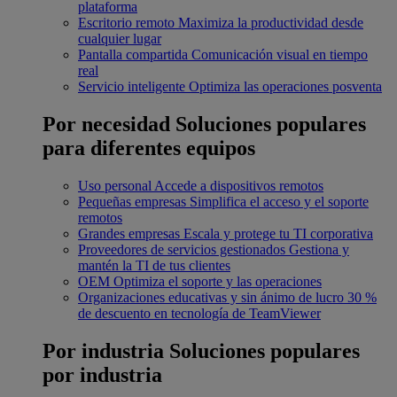
plataforma
Escritorio remoto
Maximiza la productividad desde
cualquier lugar
Pantalla compartida
Comunicación visual en tiempo
real
Servicio inteligente
Optimiza las operaciones posventa
Por necesidad
Soluciones populares
para diferentes equipos
Uso personal
Accede a dispositivos remotos
Pequeñas empresas
Simplifica el acceso y el soporte
remotos
Grandes empresas
Escala y protege tu TI corporativa
Proveedores de servicios gestionados
Gestiona y
mantén la TI de tus clientes
OEM
Optimiza el soporte y las operaciones
Organizaciones educativas y sin ánimo de lucro
30 %
de descuento en tecnología de TeamViewer
Por industria
Soluciones populares
por industria