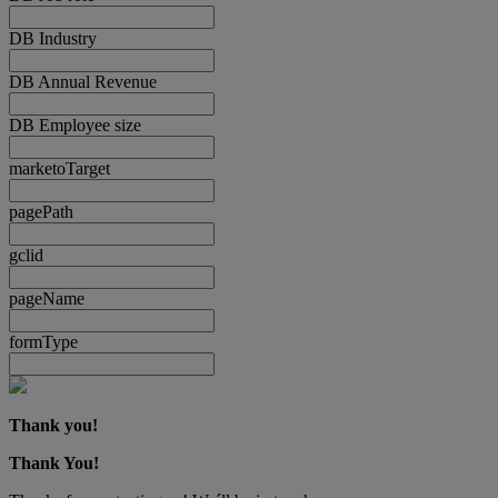
DB Industry
DB Annual Revenue
DB Employee size
marketoTarget
pagePath
gclid
pageName
formType
Thank you!
Thank You!