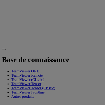
Base de connaissance
TeamViewer ONE
TeamViewer Remote
TeamViewer (Classic)
TeamViewer Tensor
TeamViewer Tensor (Classic)
TeamViewer Frontline
Autres produits