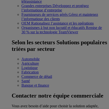
téléassistance
Grandes entreprises
Développez et protégez
l’informatique d’entreprise
Fournisseurs de services gérés
Gérez et maintenez
l’informatique des clients
OEM
Rationalisez l’assistance et les opérations
Organismes à but non lucratif et éducatifs
Remise de
30 % sur la technologie TeamViewer
Selon les secteurs
Solutions populaires
triées par secteur
Automobile
Agriculture
Logistique
Fabrication
Commerce de détail
Santé
Banque et finance
Contacter notre équipe commerciale
Vous avez besoin d’aide pour choisir la solution adaptée,