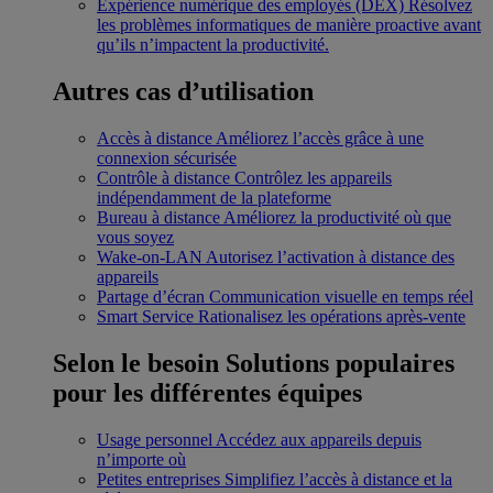
Expérience numérique des employés (DEX)
Résolvez
les problèmes informatiques de manière proactive avant
qu’ils n’impactent la productivité.
Autres cas d’utilisation
Accès à distance
Améliorez l’accès grâce à une
connexion sécurisée
Contrôle à distance
Contrôlez les appareils
indépendamment de la plateforme
Bureau à distance
Améliorez la productivité où que
vous soyez
Wake-on-LAN
Autorisez l’activation à distance des
appareils
Partage d’écran
Communication visuelle en temps réel
Smart Service
Rationalisez les opérations après-vente
Selon le besoin
Solutions populaires
pour les différentes équipes
Usage personnel
Accédez aux appareils depuis
n’importe où
Petites entreprises
Simplifiez l’accès à distance et la