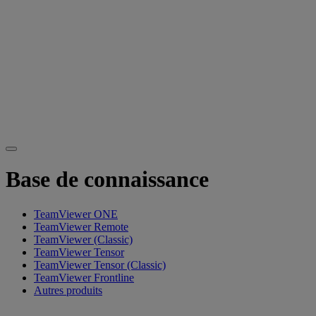
Base de connaissance
TeamViewer ONE
TeamViewer Remote
TeamViewer (Classic)
TeamViewer Tensor
TeamViewer Tensor (Classic)
TeamViewer Frontline
Autres produits