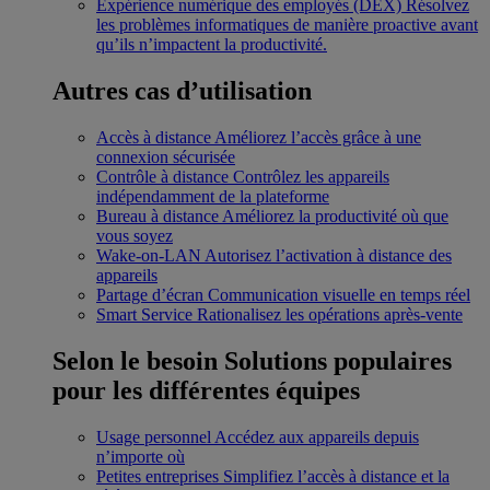
Expérience numérique des employés (DEX)
Résolvez
les problèmes informatiques de manière proactive avant
qu’ils n’impactent la productivité.
Autres cas d’utilisation
Accès à distance
Améliorez l’accès grâce à une
connexion sécurisée
Contrôle à distance
Contrôlez les appareils
indépendamment de la plateforme
Bureau à distance
Améliorez la productivité où que
vous soyez
Wake-on-LAN
Autorisez l’activation à distance des
appareils
Partage d’écran
Communication visuelle en temps réel
Smart Service
Rationalisez les opérations après-vente
Selon le besoin
Solutions populaires
pour les différentes équipes
Usage personnel
Accédez aux appareils depuis
n’importe où
Petites entreprises
Simplifiez l’accès à distance et la