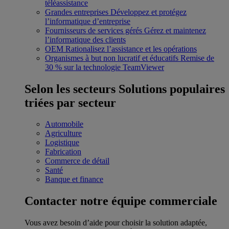
téléassistance
Grandes entreprises
Développez et protégez
l’informatique d’entreprise
Fournisseurs de services gérés
Gérez et maintenez
l’informatique des clients
OEM
Rationalisez l’assistance et les opérations
Organismes à but non lucratif et éducatifs
Remise de
30 % sur la technologie TeamViewer
Selon les secteurs
Solutions populaires
triées par secteur
Automobile
Agriculture
Logistique
Fabrication
Commerce de détail
Santé
Banque et finance
Contacter notre équipe commerciale
Vous avez besoin d’aide pour choisir la solution adaptée,