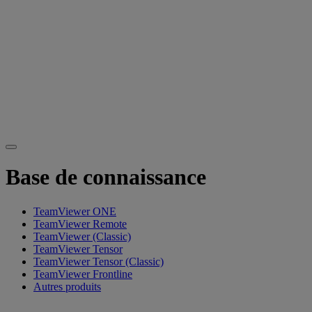
Base de connaissance
TeamViewer ONE
TeamViewer Remote
TeamViewer (Classic)
TeamViewer Tensor
TeamViewer Tensor (Classic)
TeamViewer Frontline
Autres produits