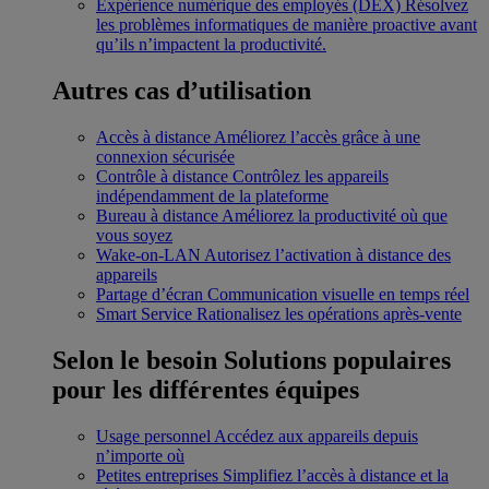
Expérience numérique des employés (DEX)
Résolvez
les problèmes informatiques de manière proactive avant
qu’ils n’impactent la productivité.
Autres cas d’utilisation
Accès à distance
Améliorez l’accès grâce à une
connexion sécurisée
Contrôle à distance
Contrôlez les appareils
indépendamment de la plateforme
Bureau à distance
Améliorez la productivité où que
vous soyez
Wake-on-LAN
Autorisez l’activation à distance des
appareils
Partage d’écran
Communication visuelle en temps réel
Smart Service
Rationalisez les opérations après-vente
Selon le besoin
Solutions populaires
pour les différentes équipes
Usage personnel
Accédez aux appareils depuis
n’importe où
Petites entreprises
Simplifiez l’accès à distance et la