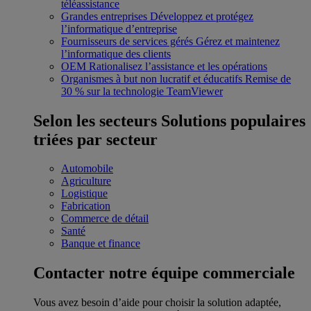
téléassistance
Grandes entreprises
Développez et protégez
l’informatique d’entreprise
Fournisseurs de services gérés
Gérez et maintenez
l’informatique des clients
OEM
Rationalisez l’assistance et les opérations
Organismes à but non lucratif et éducatifs
Remise de
30 % sur la technologie TeamViewer
Selon les secteurs
Solutions populaires
triées par secteur
Automobile
Agriculture
Logistique
Fabrication
Commerce de détail
Santé
Banque et finance
Contacter notre équipe commerciale
Vous avez besoin d’aide pour choisir la solution adaptée,