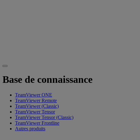
Base de connaissance
TeamViewer ONE
TeamViewer Remote
TeamViewer (Classic)
TeamViewer Tensor
TeamViewer Tensor (Classic)
TeamViewer Frontline
Autres produits