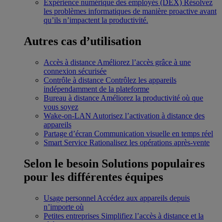
Expérience numérique des employés (DEX)
Résolvez
les problèmes informatiques de manière proactive avant
qu’ils n’impactent la productivité.
Autres cas d’utilisation
Accès à distance
Améliorez l’accès grâce à une
connexion sécurisée
Contrôle à distance
Contrôlez les appareils
indépendamment de la plateforme
Bureau à distance
Améliorez la productivité où que
vous soyez
Wake-on-LAN
Autorisez l’activation à distance des
appareils
Partage d’écran
Communication visuelle en temps réel
Smart Service
Rationalisez les opérations après-vente
Selon le besoin
Solutions populaires
pour les différentes équipes
Usage personnel
Accédez aux appareils depuis
n’importe où
Petites entreprises
Simplifiez l’accès à distance et la