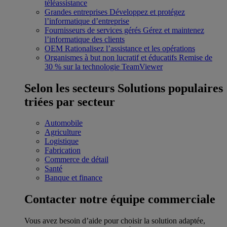
téléassistance
Grandes entreprises
Développez et protégez
l’informatique d’entreprise
Fournisseurs de services gérés
Gérez et maintenez
l’informatique des clients
OEM
Rationalisez l’assistance et les opérations
Organismes à but non lucratif et éducatifs
Remise de
30 % sur la technologie TeamViewer
Selon les secteurs
Solutions populaires
triées par secteur
Automobile
Agriculture
Logistique
Fabrication
Commerce de détail
Santé
Banque et finance
Contacter notre équipe commerciale
Vous avez besoin d’aide pour choisir la solution adaptée,