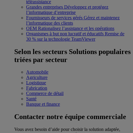
téléassistance
Grandes entreprises
Développez et protégez
l’informatique d’entreprise
Fournisseurs de services gérés
Gérez et maintenez
l’informatique des clients
OEM
Rationalisez l’assistance et les opérations
Organismes à but non lucratif et éducatifs
Remise de
30 % sur la technologie TeamViewer
Selon les secteurs
Solutions populaires
triées par secteur
Automobile
Agriculture
Logistique
Fabrication
Commerce de détail
Santé
Banque et finance
Contacter notre équipe commerciale
Vous avez besoin d’aide pour choisir la solution adaptée,