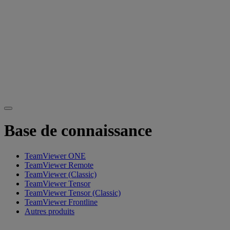
Base de connaissance
TeamViewer ONE
TeamViewer Remote
TeamViewer (Classic)
TeamViewer Tensor
TeamViewer Tensor (Classic)
TeamViewer Frontline
Autres produits