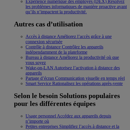
Expérience numérique des employés (DEX)
Résolvez
les problèmes informatiques de manière proactive avant
qu’ils n’impactent la productivité.
Autres cas d’utilisation
Accès à distance
Améliorez l’accès grâce à une
connexion sécurisée
Contrôle à distance
Contrôlez les appareils
indépendamment de la plateforme
Bureau à distance
Améliorez la productivité où que
vous soyez
Wake-on-LAN
Autorisez l’activation à distance des
appareils
Partage d’écran
Communication visuelle en temps réel
Smart Service
Rationalisez les opérations après-vente
Selon le besoin
Solutions populaires
pour les différentes équipes
Usage personnel
Accédez aux appareils depuis
n’importe où
Petites entreprises
Simplifiez l’accès à distance et la