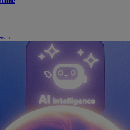
tline
.
nement