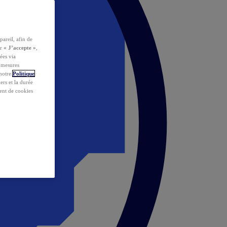
pareil, afin de
ur
« J’accepte »
,
ées via
s mesures
 notre
Politique
iers et la durée
ent de cookies