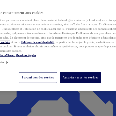
de consentement aux cookies
ses partenaires souhaitent placer des cookies et technologies similaires (« Cookie ») sur votre ap
votre expérience utilisateur et nos actions marketing, ainsi qu’à des fins d’analyse. En cliquant s
(i) nos réglages et l’utilisation de cookies ainsi que (ii) l’analyse subséquente des données collect
de cookies, qui peuvent être associées aux données collectées par l’utilisation de nos produits et le
sociées. Le placement de cookies, ainsi que le traitement des données sont décrits en détails dans
 cookies
et notre
Politique de confidentialité
, en particulier les objectifs précis, les destinataires t
es cookies. Si vous souhaitez choisir vous-même vos préférences, vous pouvez adapter le placem
mètres des cookies.
 TeamViewer
Mentions légales
ales
Paramètres des cookies
Autoriser tous les cookies