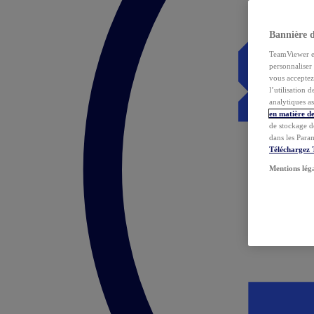
Bannière 
TeamViewer et 
personnaliser 
vous acceptez 
l’utilisation 
analytiques as
en matière de
de stockage d
dans les Para
Téléchargez
Mentions lég