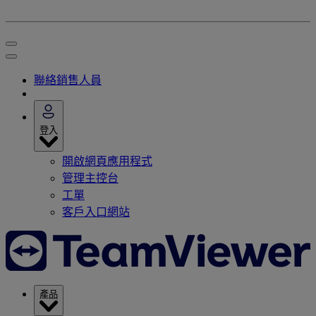
聯絡銷售人員
登入
開啟網頁應用程式
管理主控台
工單
客戶入口網站
產品