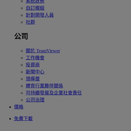
系統狀態
自訂模組
針對開發人員
社群
公司
關於 TeamViewer
工作機會
投資商
新聞中心
領導層
體育行業夥伴關係
可持續發展及企業社會責任
公司治理
價格
免費下載