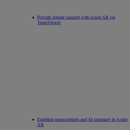
Provide remote support with Assist AR via
TeamViewer
Enabling transcriptions and AI summary in Assist
AR