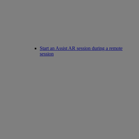
Start an Assist AR session during a remote
session