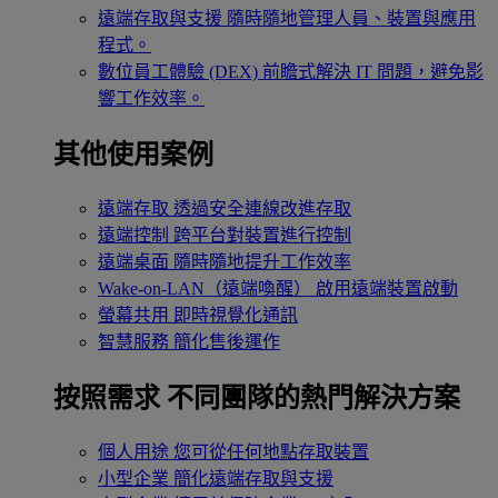
遠端存取與支援
隨時隨地管理人員、裝置與應用
程式。
數位員工體驗 (DEX)
前瞻式解決 IT 問題，避免影
響工作效率。
其他使用案例
遠端存取
透過安全連線改進存取
遠端控制
跨平台對裝置進行控制
遠端桌面
隨時隨地提升工作效率
Wake-on-LAN（遠端喚醒）
啟用遠端裝置啟動
螢幕共用
即時視覺化通訊
智慧服務
簡化售後運作
按照需求
不同團隊的熱門解決方案
個人用途
您可從任何地點存取裝置
小型企業
簡化遠端存取與支援