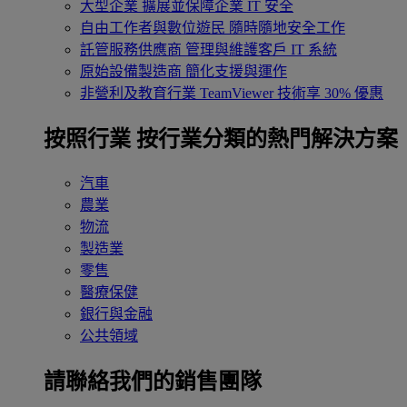
大型企業
擴展並保障企業 IT 安全
自由工作者與數位遊民
隨時隨地安全工作
託管服務供應商
管理與維護客戶 IT 系統
原始設備製造商
簡化支援與運作
非營利及教育行業
TeamViewer 技術享 30% 優惠
按照行業
按行業分類的熱門解決方案
汽車
農業
物流
製造業
零售
醫療保健
銀行與金融
公共領域
請聯絡我們的銷售團隊