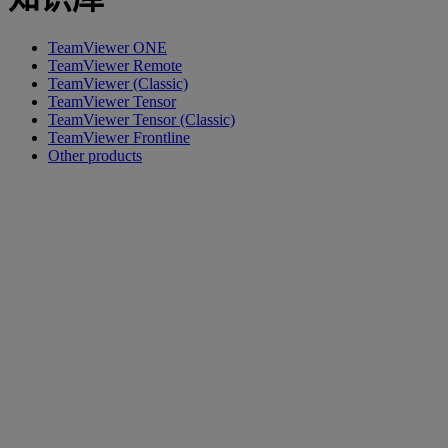
TeamViewer ONE
TeamViewer Remote
TeamViewer (Classic)
TeamViewer Tensor
TeamViewer Tensor (Classic)
TeamViewer Frontline
Other products