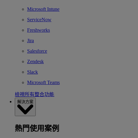
Microsoft Intune
ServiceNow
Freshworks
Jira
Salesforce
Zendesk
Slack
Microsoft Teams
檢視所有整合功能
解決方案
熱門使用案例