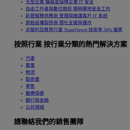
大型企業
擴展並保障企業 IT 安全
自由工作者與數位遊民
隨時隨地安全工作
託管服務供應商
管理與維護客戶 IT 系統
原始設備製造商
簡化支援與運作
非營利及教育行業
TeamViewer 技術享 30% 優惠
按照行業
按行業分類的熱門解決方案
汽車
農業
物流
製造業
零售
醫療保健
銀行與金融
公共領域
請聯絡我們的銷售團隊