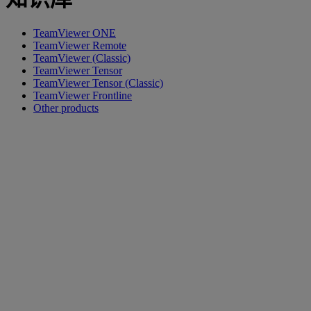
TeamViewer ONE
TeamViewer Remote
TeamViewer (Classic)
TeamViewer Tensor
TeamViewer Tensor (Classic)
TeamViewer Frontline
Other products