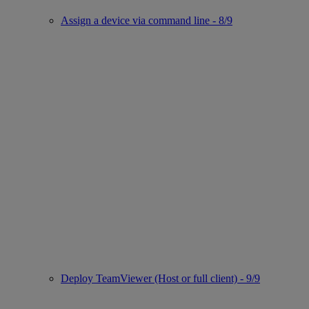
Assign a device via command line - 8/9
Deploy TeamViewer (Host or full client) - 9/9