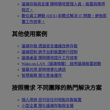
遠端存取與支援
隨時隨地管理人員、裝置與應用
程式。
數位員工體驗 (DEX)
前瞻式解決 IT 問題，避免影
響工作效率。
其他使用案例
遠端存取
透過安全連線改進存取
遠端控制
跨平台對裝置進行控制
遠端桌面
隨時隨地提升工作效率
Wake-on-LAN（遠端喚醒）
啟用遠端裝置啟動
螢幕共用
即時視覺化通訊
智慧服務
簡化售後運作
按照需求
不同團隊的熱門解決方案
個人用途
您可從任何地點存取裝置
小型企業
簡化遠端存取與支援