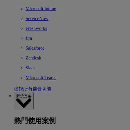
Microsoft Intune
ServiceNow
Freshworks
Jira
Salesforce
Zendesk
Slack
Microsoft Teams
檢視所有整合功能
解決方案
熱門使用案例