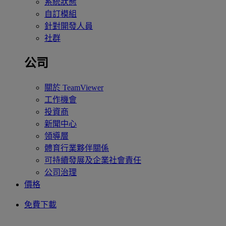
系統狀態
自訂模組
針對開發人員
社群
公司
關於 TeamViewer
工作機會
投資商
新聞中心
領導層
體育行業夥伴關係
可持續發展及企業社會責任
公司治理
價格
免費下載