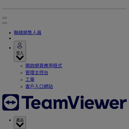
聯絡銷售人員
登入
開啟網頁應用程式
管理主控台
工單
客戶入口網站
產品