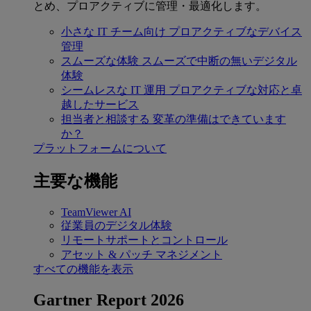
とめ、プロアクティブに管理・最適化します。
小さな IT チーム向け
プロアクティブなデバイス
管理
スムーズな体験
スムーズで中断の無いデジタル
体験
シームレスな IT 運用
プロアクティブな対応と卓
越したサービス
担当者と相談する
変革の準備はできています
か？
プラットフォームについて
主要な機能
TeamViewer AI
従業員のデジタル体験
リモートサポートとコントロール
アセット & パッチ マネジメント
すべての機能を表示
Gartner Report 2026