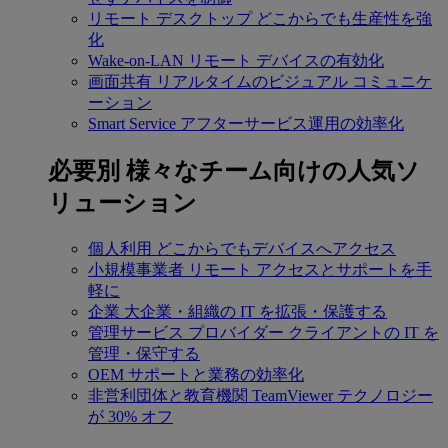
リモート デスクトップ
どこからでも生産性を強
化
Wake-on-LAN
リモート デバイスの有効化
画面共有
リアルタイムのビジュアル コミュニケ
ーション
Smart Service
アフターサービス運用の効率化
必要別
様々なチーム向けの人気ソ
リューション
個人利用
どこからでもデバイスへアクセス
小規模事業者
リモート アクセスとサポートを手
軽に
企業
大企業・組織の IT を拡張・保護する
管理サービス プロバイダー
クライアントの IT を
管理・保守する
OEM
サポートと業務の効率化
非営利団体と教育機関
TeamViewer テクノロジー
が 30% オフ