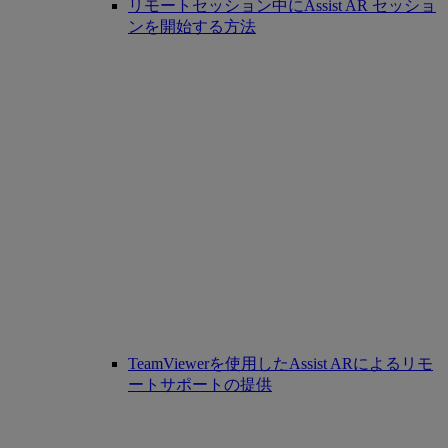
リモートセッション中にAssist AR セッショ
ンを開始する方法
TeamViewerを使用したAssist ARによるリモ
ートサポートの提供